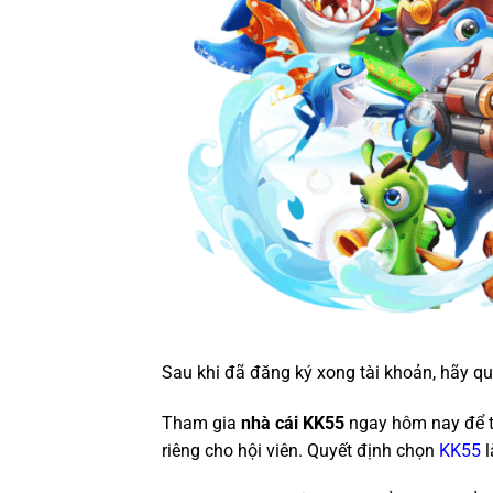
Sau khi đã đăng ký xong tài khoản, hãy q
Tham gia
nhà cái KK55
ngay hôm nay để tậ
riêng cho hội viên. Quyết định chọn
KK55
l