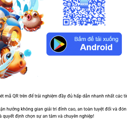
uét mã QR trên để trải nghiệm đầy đủ hấp dẫn nhanh nhất các t
n hưởng không gian giải trí đỉnh cao, an toàn tuyệt đối và đ
à quyết định chọn sự an tâm và chuyên nghiệp!