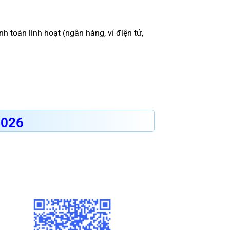
h toán linh hoạt (ngân hàng, ví điện tử,
/2026