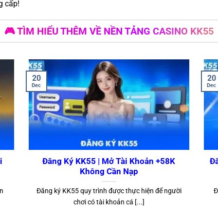
g cấp!
🎮 TÌM HIỂU THÊM VỀ NỀN TẢNG CASINO KK55
20
20
Dec
Dec
i
Đăng Ký KK55 | Mở Tài Khoản +58K
Đ
Không Cần Nạp
ận
Đăng ký KK55 quy trình được thực hiện để người
Đ
chơi có tài khoản cá [...]