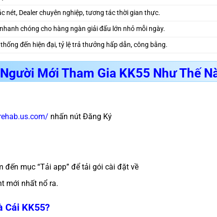
ắc nét, Dealer chuyên nghiệp, tương tác thời gian thực.
o nhanh chóng cho hàng ngàn giải đấu lớn nhỏ mỗi ngày.
thống đến hiện đại, tỷ lệ trả thưởng hấp dẫn, công bằng.
Người Mới Tham Gia KK55 Như Thế Nà
-rehab.us.com/
nhấn nút Đăng Ký
 đến mục “Tải app” để tải gói cài đặt về
t mới nhất nổ ra.
à Cái KK55?