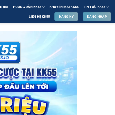
E BÀI
HƯỚNG DẪN KK55
KHUYẾN MÃI KK55
TIN TỨC KK55
LIÊN HỆ KK55
ĐĂNG KÝ
ĐĂNG NHẬP