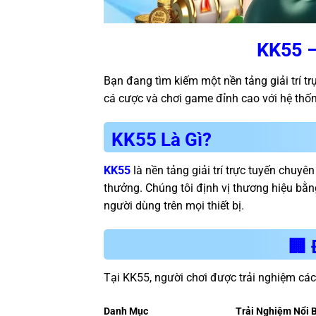
KK55 –
Bạn đang tìm kiếm một nền tảng giải trí t
cá cược và chơi game đỉnh cao với hệ thố
KK55 Là Gì?
KK55
là nền tảng giải trí trực tuyến chuyê
thưởng. Chúng tôi định vị thương hiệu bằng
người dùng trên mọi thiết bị.
🏢 
Tại KK55, người chơi được trải nghiệm các
Danh Mục
Trải Nghiệm Nổi 