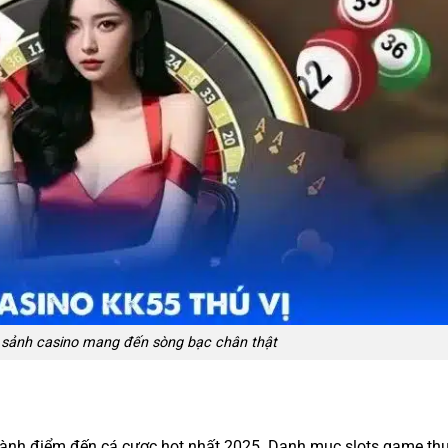
 sảnh casino mang đến sòng bạc chân thật
 thành điểm đến cá cược hot nhất 2025. Danh mục slots game th