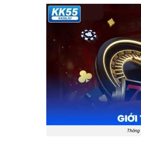
Thông t