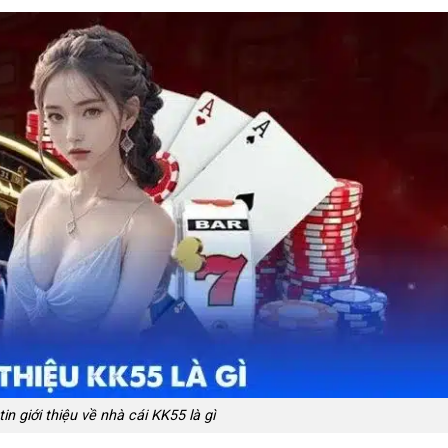
in giới thiệu về nhà cái KK55 là gì