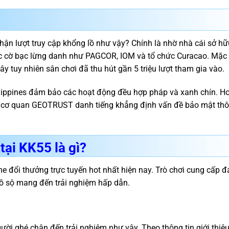
ận lượt truy cập khổng lồ như vậy? Chính là nhờ nhà cái sở hữ
ức cờ bạc lừng danh như PAGCOR, IOM và tổ chức Curacao. Mặc
đây tuy nhiên sân chơi đã thu hút gần 5 triệu lượt tham gia vào.
hilippines đảm bảo các hoạt động đều hợp pháp và xanh chín. H
từ cơ quan GEOTRUST danh tiếng khẳng định vấn đề bảo mật th
ại KK55 là gì?
đổi thưởng trực tuyến hot nhất hiện nay. Trò chơi cung cấp đ
 sộ mang đến trải nghiệm hấp dẫn.
gười ghé chân đến trải nghiệm như vậy. Theo thông tin giới thiệu