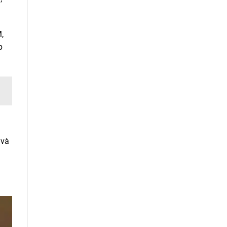
,
p
 và