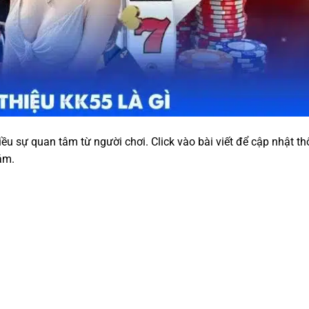
ều sự quan tâm từ người chơi. Click vào bài viết để cập nhật t
ám.