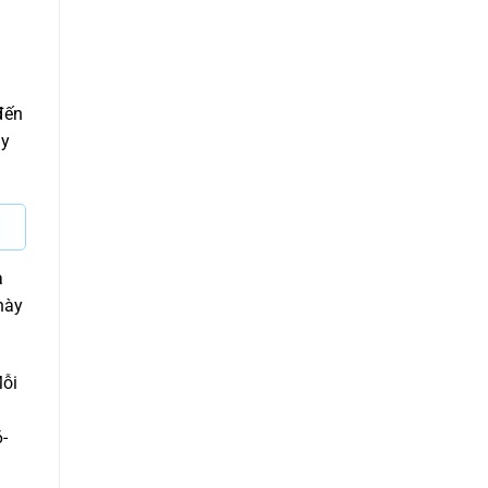
đến
ây
a
này
Mỗi
-