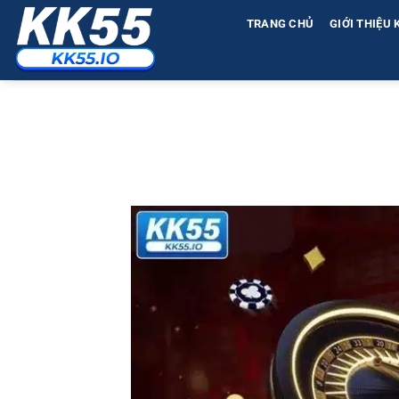
Skip
TRANG CHỦ
GIỚI THIỆU 
to
content