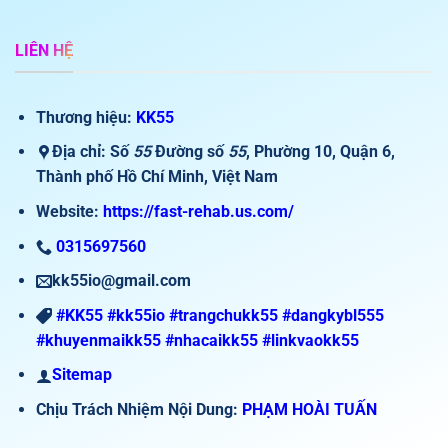
LIÊN HỆ
Thương hiệu:
KK55
Địa chỉ: Số
55
Đường số
55
, Phường 10, Quận 6,
Thành phố Hồ Chí Minh, Việt Nam
Website:
https://fast-rehab.us.com/
0315697560
kk55io@gmail.com
#KK55
#kk55io
#trangchukk55
#dangkybl555
#khuyenmaikk55
#nhacaikk55
#linkvaokk55
Sitemap
Chịu Trách Nhiệm Nội Dung:
PHẠM HOÀI TUẤN