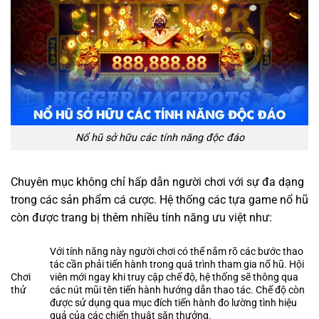
Nổ hũ sở hữu các tính năng độc đáo
Chuyên mục không chỉ hấp dẫn người chơi với sự đa dạng
trong các sản phẩm cá cược. Hệ thống các tựa game nổ hũ
còn được trang bị thêm nhiều tính năng ưu việt như:
Với tính năng này người chơi có thể nắm rõ các bước thao
tác cần phải tiến hành trong quá trình tham gia nổ hũ. Hội
Chơi
viên mới ngay khi truy cập chế độ, hệ thống sẽ thông qua
thử
các nút mũi tên tiến hành hướng dẫn thao tác. Chế độ còn
được sử dụng qua mục đích tiến hành đo lường tình hiệu
quả của các chiến thuật săn thưởng.