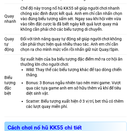
Chế độ này trong nổ hũ KK55 sẽ giúp người chơi nhanh
chóng xác định được kết quả. Anh em chỉ cần nhấn chọn
Quay
vào đúng biểu tượng sấm sét. Ngay sau khi hội viên vừa
nhanh
vào tiền đặt cược là đã biết ngày kết quả lượt quay mà
không cần phải chờ các biểu tượng di chuyển.
Quay
Đối với tính năng quay tự động sẽ giúp người chơi không
tự
cần phải thực hiện quá nhiều thao tác. Anh em chỉ cần
động
chọn ra cho mình mức vốn rồi nhấn giữ nút Quay/Spin.
Sự xuất hiện của ba biểu tượng đặc điểm mở ra cơ hội ăn
thưởng lớn cho người chơi:
Wild: Thay thế các biểu tượng khác để tạo dòng chiến
thắng.
Biểu
Bonus: 3 Bonus ngẫu nhiên tạo nên mini game. Vượt
tượng
qua các tựa game anh em sở hữu thêm vũ khí để tiêu
đặc
diệt sinh vật.
biệt
Scatter: Biểu tượng xuất hiện ở 3 vị trí, bet thủ có thêm
các lượt quay miễn phí.
Cách chơi nổ hũ KK55 chi tiết