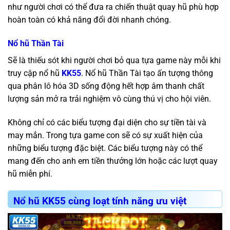
như người chơi có thể đưa ra chiến thuật quay hũ phù hợp
hoàn toàn có khả năng đổi đời nhanh chóng.
Nổ hũ Thần Tài
Sẽ là thiếu sót khi người chơi bỏ qua tựa game này mỗi khi
truy cập nổ hũ
KK55
. Nổ hũ Thần Tài tạo ấn tượng thông
qua phân lô hóa 3D sống động hết hợp âm thanh chất
lượng sản mở ra trải nghiệm vô cùng thú vị cho hội viên.
Không chỉ có các biểu tượng đại diện cho sự tiền tài và
may mắn. Trong tựa game con sẽ có sự xuất hiện của
những biểu tượng đặc biệt. Các biểu tượng này có thể
mang đến cho anh em tiền thưởng lớn hoặc các lượt quay
hũ miễn phí.
Nổ hũ KK55 cùng loạt tính năng ưu việt