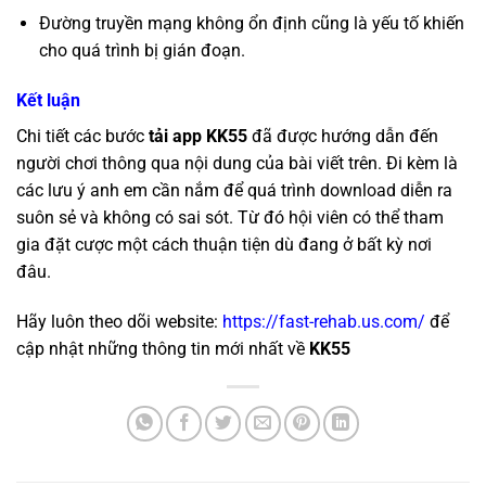
Đường truyền mạng không ổn định cũng là yếu tố khiến
cho quá trình bị gián đoạn.
Kết luận
Chi tiết các bước
tải app KK55
đã được hướng dẫn đến
người chơi thông qua nội dung của bài viết trên. Đi kèm là
các lưu ý anh em cần nắm để quá trình download diễn ra
suôn sẻ và không có sai sót. Từ đó hội viên có thể tham
gia đặt cược một cách thuận tiện dù đang ở bất kỳ nơi
đâu.
Hãy luôn theo dõi website:
https://fast-rehab.us.com/
để
cập nhật những thông tin mới nhất về
KK55