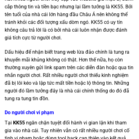
cắp thông tin và tiền bạc nhưng lại lầm tưởng là KK55. Bởi
tên tuổi của nhà cái lớn hàng đầu Châu Á nên không thể
tránh khỏi các đối tượng xấu dòm ngó. KK55 có uy tín
không câu trả lời là có bởi nhà cái luôn nhận được đánh
giá tích cực từ người chơi.
Dấu hiệu để nhận biết trang web lừa đảo chính là tung ra
khuyến mãi khủng không có thật. Hơn thế nữa, họ còn
thường xuyên gửi link spam trên các diễn đàn hoặc qua tin
nhắn người chơi. Rất nhiều người chơi thiếu kinh nghiệm
đã bị lôi kéo và lập tức mất tiền hoặc lộ thông tin. Những
người đó lầm tưởng đây là nhà cái chính thống do đó đã
tung ra tung tin đồn.
Do người chơi vi phạm
Tại
KK55
ngăn chặn tuyệt đối hành vi gian lận khi tham
gia vào nhà cái. Tuy nhiên vẫn có rất nhiều người chơi cố
tình vi phạm hoặc dùng tool hack can thiệp vào kết quả.