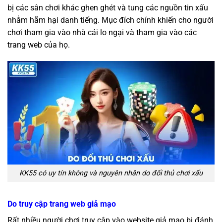
bị các sân chơi khác ghen ghét và tung các nguồn tin xấu
nhằm hãm hại danh tiếng. Mục đích chính khiến cho người
chơi tham gia vào nhà cái lo ngại và tham gia vào các
trang web của họ.
KK55 có uy tín không và nguyên nhân do đối thủ chơi xấu
Do truy cập trang web giả mạo
Rất nhiều người chơi truy cập vào website giả mạo bị đánh