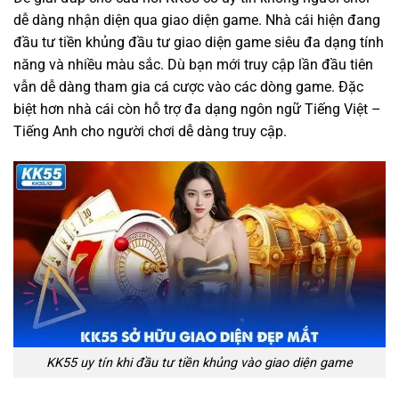
dễ dàng nhận diện qua giao diện game. Nhà cái hiện đang
đầu tư tiền khủng đầu tư giao diện game siêu đa dạng tính
năng và nhiều màu sắc. Dù bạn mới truy cập lần đầu tiên
vẫn dễ dàng tham gia cá cược vào các dòng game. Đặc
biệt hơn nhà cái còn hỗ trợ đa dạng ngôn ngữ Tiếng Việt –
Tiếng Anh cho người chơi dễ dàng truy cập.
KK55 uy tín khi đầu tư tiền khủng vào giao diện game